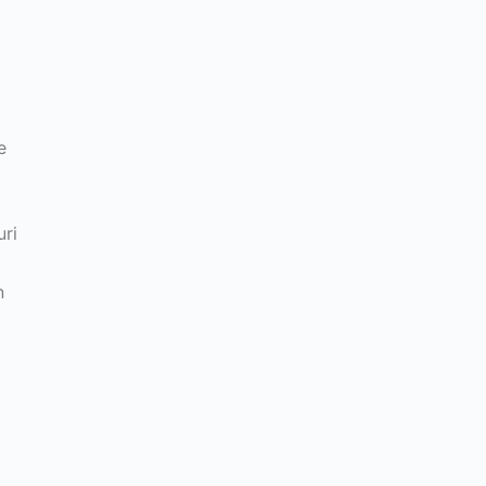
n
e
uri
n