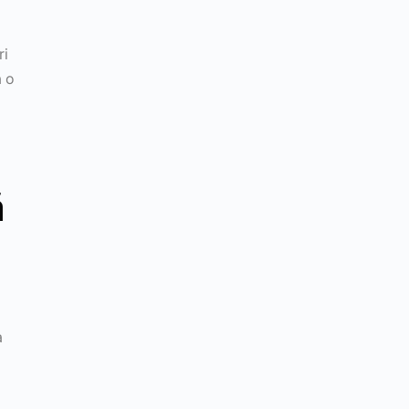
ri
ă o
ă
a