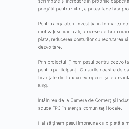
schimbare și încredere în propriile capacit
pregătit pentru viitor, a putea face față pr
Pentru angajatori, investiția în formarea ec
motivați și mai loiali, procese de lucru mai
piață, reducerea costurilor cu recrutarea ș
dezvoltare.
Prin proiectul „Ținem pasul pentru dezvoltar
pentru participanți. Cursurile noastre de cal
finanțate din fonduri europene, și reprezin
lung.
Întâlnirea de la Camera de Comerț și Indus
aduce FPC în atenția comunității locale.
Hai să ținem pasul împreună cu o piață a m