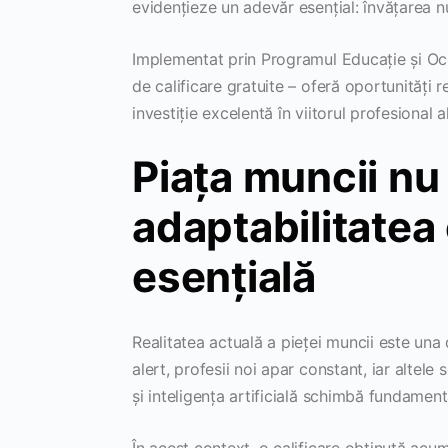
evidențieze un adevăr esențial: învățarea n
Implementat prin Programul Educație și Oc
de calificare gratuite – oferă oportunități 
investiție excelentă în viitorul profesional a
Piața muncii nu
adaptabilitate
esențială
Realitatea actuală a pieței muncii este una
alert, profesii noi apar constant, iar altel
și inteligența artificială schimbă fundamen
În acest context, o calificare obținută acum