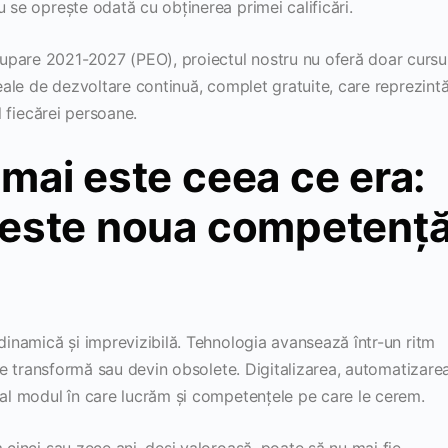
u se oprește odată cu obținerea primei calificări.
upare 2021-2027 (PEO), proiectul nostru nu oferă doar cursu
reale de dezvoltare continuă, complet gratuite, care reprezint
l fiecărei persoane.
 mai este ceea ce era:
a este noua competenț
 dinamică și imprevizibilă. Tehnologia avansează într-un ritm
e se transformă sau devin obsolete. Digitalizarea, automatizare
tal modul în care lucrăm și competențele pe care le cerem.
 cinci sau zece ani, deși valoroasă, poate să nu mai fie