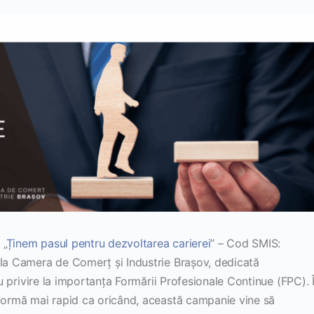
 „
Ținem pasul pentru dezvoltarea carierei
” – Cod SMIS:
 la Camera de Comerț și Industrie Brașov, dedicată
 cu privire la importanța Formării Profesionale Continue (FPC). 
sformă mai rapid ca oricând, această campanie vine să