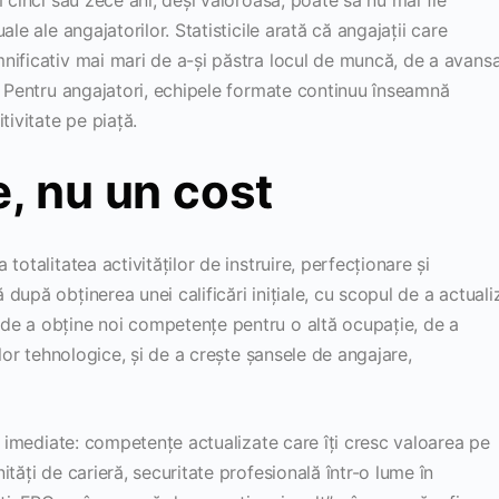
le ale angajatorilor. Statisticile arată că angajații care
nificativ mai mari de a-și păstra locul de muncă, de a avans
. Pentru angajatori, echipele formate continuu înseamnă
tivitate pe piață.
e, nu un cost
otalitatea activităților de instruire, perfecționare și
după obținerea unei calificări inițiale, cu scopul de a actuali
de a obține noi competențe pentru o altă ocupație, de a
ilor tehnologice, și de a crește șansele de angajare,
și imediate: competențe actualizate care îți cresc valoarea pe
tăți de carieră, securitate profesională într-o lume în