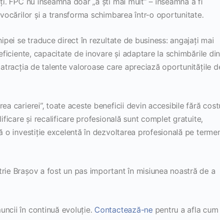
ăți. FPC nu înseamnă doar „a ști mai mult” – înseamnă a fi
ovocărilor și a transforma schimbarea într-o oportunitate.
hipei se traduce direct în rezultate de business: angajați mai
 eficiente, capacitate de inovare și adaptare la schimbările di
i atracția de talente valoroase care apreciază oportunitățile d
ea carierei”, toate aceste beneficii devin accesibile fără cost
ificare și recalificare profesională sunt complet gratuite,
tă o investiție excelentă în dezvoltarea profesională pe terme
trie Brașov a fost un pas important în misiunea noastră de a
uncii în continuă evoluție.
Contactează-ne
pentru a afla cum