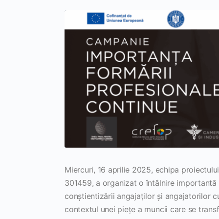
Miercuri, 16 aprilie 2025, echipa proiectului
301459, a organizat o întâlnire importantă
conștientizării angajaților și angajatorilor
contextul unei piețe a muncii care se tran