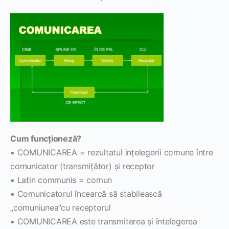
Cum funcţioneză?
▪ COMUNICAREA = rezultatul inţelegerii comune între
comunicator (transmiţător) şi receptor
▪ Latin communis = comun
▪ Comunicatorul încearcă să stabilească
„comuniunea”cu receptorul
▪ COMUNICAREA este transmiterea şi întelegerea