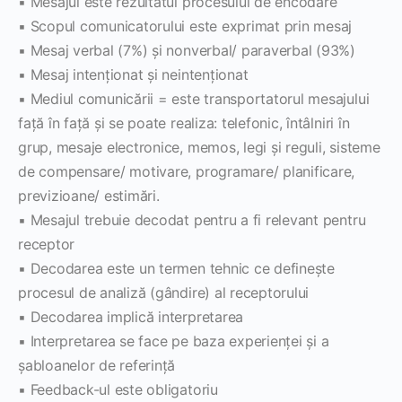
▪ Mesajul este rezultatul procesului de encodare
▪ Scopul comunicatorului este exprimat prin mesaj
▪ Mesaj verbal (7%) şi nonverbal/ paraverbal (93%)
▪ Mesaj intenţionat şi neintenţionat
▪ Mediul comunicării = este transportatorul mesajului
faţă în faţă și se poate realiza: telefonic, întâlniri în
grup, mesaje electronice, memos, legi şi reguli, sisteme
de compensare/ motivare, programare/ planificare,
previzioane/ estimări.
▪ Mesajul trebuie decodat pentru a fi relevant pentru
receptor
▪ Decodarea este un termen tehnic ce defineşte
procesul de analiză (gândire) al receptorului
▪ Decodarea implică interpretarea
▪ Interpretarea se face pe baza experienţei şi a
şabloanelor de referinţă
▪ Feedback-ul este obligatoriu