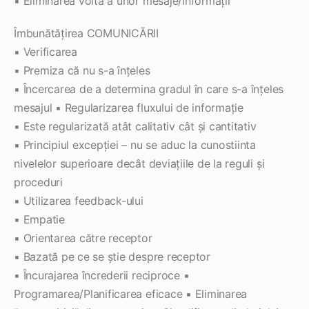
▪ Eliminarea voită a unor mesaje/informaţii
Îmbunătăţirea COMUNICĂRII
▪ Verificarea
▪ Premiza că nu s-a înţeles
▪ Încercarea de a determina gradul în care s-a înţeles
mesajul ▪ Regularizarea fluxului de informaţie
▪ Este regularizată atât calitativ cât şi cantitativ
▪ Principiul excepţiei – nu se aduc la cunostiinta
nivelelor superioare decât deviaţiile de la reguli şi
proceduri
▪ Utilizarea feedback-ului
▪ Empatie
▪ Orientarea către receptor
▪ Bazată pe ce se ştie despre receptor
▪ Încurajarea încrederii reciproce ▪
Programarea/Planificarea eficace ▪ Eliminarea