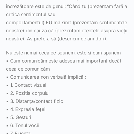
încrezătoare este de genul: “Când tu (prezentăm fără a
critica sentimentul sau
comportamentul) EU mă simt (prezentăm sentimentele
noastre) din cauza că (prezentăm efectele asupra vieţii
noastre). Aş prefera să (descriem ce am dori).
Nu este numai ceea ce spunem, este şi cum spunem
▪ Cum comunicăm este adesea mai important decât
ceea ce comunicăm
▪ Comunicarea non verbală implică :
▪ 1. Contact vizual
▪ 2. Poziţia corpului
▪ 3. Distanţa/contact fizic
▪ 4. Expresia feţei
▪ 5. Gesturi
▪ 6. Tonul vocii
▪ 7. Fluenţa