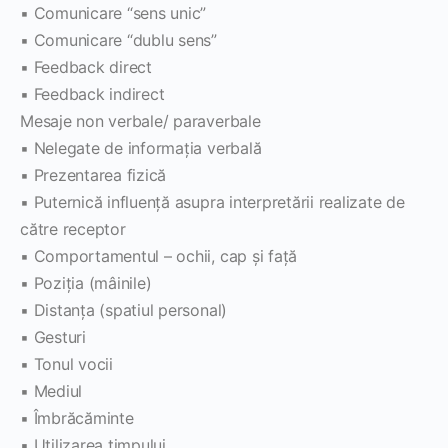
▪ Comunicare “sens unic”
▪ Comunicare “dublu sens”
▪ Feedback direct
▪ Feedback indirect
Mesaje non verbale/ paraverbale
▪ Nelegate de informaţia verbală
▪ Prezentarea fizică
▪ Puternică influenţă asupra interpretării realizate de
către receptor
▪ Comportamentul – ochii, cap şi faţă
▪ Poziţia (mâinile)
▪ Distanţa (spatiul personal)
▪ Gesturi
▪ Tonul vocii
▪ Mediul
▪ Îmbrăcăminte
▪ Utilizarea timpului