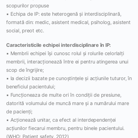
scopurilor propuse
▪ Echipa de IP: este heterogenă şi interdisciplinară,
formată din: medic, asistent medical, psiholog, asistent
social, preot etc.
Caracteristicile echipei interdisciplinare în IP:
▪ Membrii echipei îşi cunosc rolul şi rolurile celorlalţi
membrii, interacţionează între ei pentru atingerea unui
scop de îngrijire;
▪ Ia decizii bazate pe cunoştinţele şi acţiunile tuturor, în
beneficiul pacientului;
▪ Funcţioneaza de multe ori în condiţii de presiune,
datorită volumului de muncă mare şi a numărului mare
de pacienţi;
▪ Acţionează unitar, ca efect al interdependenţei
acţiunilor fiecarui membru, pentru binele pacientului.
(WHO: Patient safety, 2012)