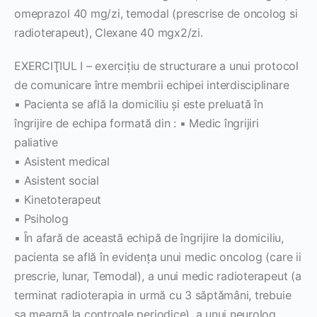
omeprazol 40 mg/zi, temodal (prescrise de oncolog si
radioterapeut), Clexane 40 mgx2/zi.
EXERCIŢIUL I – exerciţiu de structurare a unui protocol
de comunicare între membrii echipei interdisciplinare
▪ Pacienta se află la domiciliu şi este preluată în
îngrijire de echipa formată din : ▪ Medic îngrijiri
paliative
▪ Asistent medical
▪ Asistent social
▪ Kinetoterapeut
▪ Psiholog
▪ În afară de această echipă de îngrijire la domiciliu,
pacienta se află în evidenţa unui medic oncolog (care ii
prescrie, lunar, Temodal), a unui medic radioterapeut (a
terminat radioterapia in urmă cu 3 săptămâni, trebuie
sa meargă la controale periodice), a unui neurolog