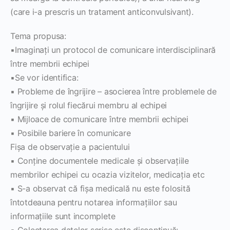
(care i-a prescris un tratament anticonvulsivant).
Tema propusa:
▪Imaginaţi un protocol de comunicare interdisciplinară
între membrii echipei
▪Se vor identifica:
▪ Probleme de îngrijire – asocierea între problemele de
îngrijire şi rolul fiecărui membru al echipei
▪ Mijloace de comunicare între membrii echipei
▪ Posibile bariere în comunicare
Fişa de observaţie a pacientului
▪ Conţine documentele medicale şi observaţiile
membrilor echipei cu ocazia vizitelor, medicaţia etc
▪ S-a observat că fişa medicală nu este folosită
întotdeauna pentru notarea informaţiilor sau
informaţiile sunt incomplete
▪ Colectarea datelor scrise este discontinuă: