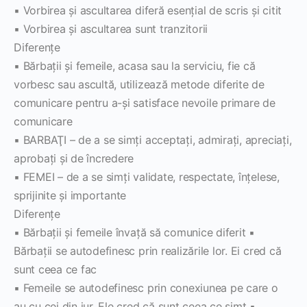
▪ Vorbirea şi ascultarea diferă esenţial de scris şi citit
▪ Vorbirea şi ascultarea sunt tranzitorii
Diferenţe
▪ Bărbaţii şi femeile, acasa sau la serviciu, fie că
vorbesc sau ascultă, utilizează metode diferite de
comunicare pentru a-şi satisface nevoile primare de
comunicare
▪ BARBAŢI – de a se simţi acceptaţi, admiraţi, apreciaţi,
aprobaţi şi de încredere
▪ FEMEI – de a se simţi validate, respectate, înţelese,
sprijinite şi importante
Diferenţe
▪ Bărbaţii şi femeile învaţă să comunice diferit ▪
Bărbaţii se autodefinesc prin realizările lor. Ei cred că
sunt ceea ce fac
▪ Femeile se autodefinesc prin conexiunea pe care o
au cu cei din jur. Ele cred că sunt ceea ce simt ▪