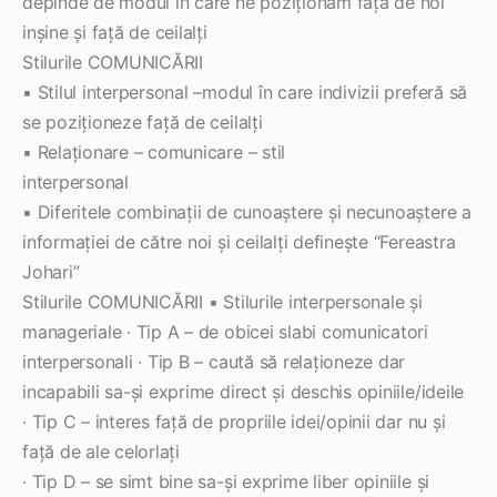
depinde de modul în care ne poziţionăm faţă de noi
inşine şi faţă de ceilalţi
Stilurile COMUNICĂRII
▪ Stilul interpersonal –modul în care indivizii preferă să
se poziţioneze faţă de ceilalţi
▪ Relaţionare – comunicare – stil
interpersonal
▪ Diferitele combinaţii de cunoaştere şi necunoaştere a
informaţiei de către noi şi ceilalţi defineşte “Fereastra
Johari”
Stilurile COMUNICĂRII ▪ Stilurile interpersonale şi
manageriale ∙ Tip A – de obicei slabi comunicatori
interpersonali ∙ Tip B – caută să relaţioneze dar
incapabili sa-şi exprime direct şi deschis opiniile/ideile
∙ Tip C – interes faţă de propriile idei/opinii dar nu şi
faţă de ale celorlaţi
∙ Tip D – se simt bine sa-şi exprime liber opiniile şi