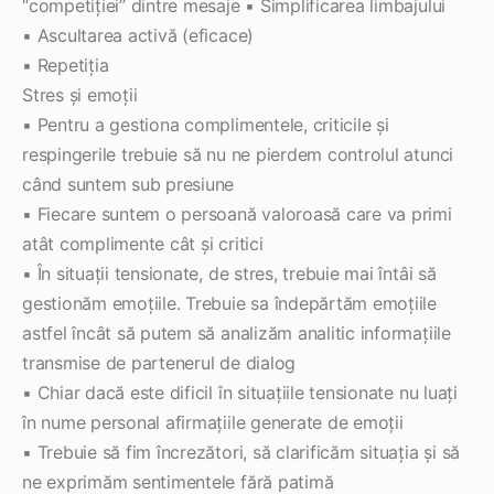
“competiţiei” dintre mesaje ▪ Simplificarea limbajului
▪ Ascultarea activă (eficace)
▪ Repetiţia
Stres şi emoţii
▪ Pentru a gestiona complimentele, criticile şi
respingerile trebuie să nu ne pierdem controlul atunci
când suntem sub presiune
▪ Fiecare suntem o persoană valoroasă care va primi
atât complimente cât şi critici
▪ În situaţii tensionate, de stres, trebuie mai întâi să
gestionăm emoţiile. Trebuie sa îndepărtăm emoţiile
astfel încât să putem să analizăm analitic informaţiile
transmise de partenerul de dialog
▪ Chiar dacă este dificil în situaţiile tensionate nu luaţi
în nume personal afirmaţiile generate de emoţii
▪ Trebuie să fim încrezători, să clarificăm situaţia şi să
ne exprimăm sentimentele fără patimă