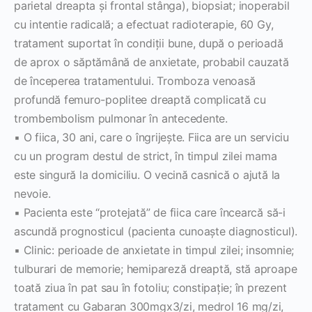
parietal dreapta şi frontal stânga), biopsiat; inoperabil
cu intentie radicală; a efectuat radioterapie, 60 Gy,
tratament suportat în condiţii bune, după o perioadă
de aprox o săptămână de anxietate, probabil cauzată
de începerea tratamentului. Tromboza venoasă
profundă femuro-poplitee dreaptă complicată cu
trombembolism pulmonar în antecedente.
▪ O fiica, 30 ani, care o îngrijeşte. Fiica are un serviciu
cu un program destul de strict, în timpul zilei mama
este singură la domiciliu. O vecină casnică o ajută la
nevoie.
▪ Pacienta este “protejată” de fiica care încearcă să-i
ascundă prognosticul (pacienta cunoaşte diagnosticul).
▪ Clinic: perioade de anxietate in timpul zilei; insomnie;
tulburari de memorie; hemipareză dreaptă, stă aproape
toată ziua în pat sau în fotoliu; constipaţie; în prezent
tratament cu Gabaran 300mgx3/zi, medrol 16 mg/zi,