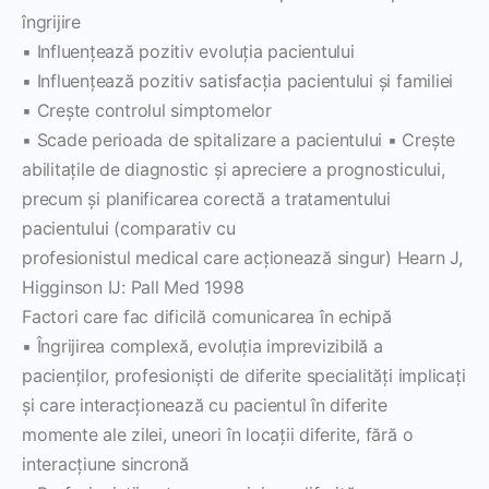
îngrijire
▪ Influenţează pozitiv evoluţia pacientului
▪ Influenţează pozitiv satisfacţia pacientului şi familiei
▪ Creşte controlul simptomelor
▪ Scade perioada de spitalizare a pacientului ▪ Creşte
abilitaţile de diagnostic şi apreciere a prognosticului,
precum şi planificarea corectă a tratamentului
pacientului (comparativ cu
profesionistul medical care acţionează singur) Hearn J,
Higginson IJ: Pall Med 1998
Factori care fac dificilă comunicarea în echipă
▪ Îngrijirea complexă, evoluţia imprevizibilă a
pacienţilor, profesionişti de diferite specialităţi implicaţi
şi care interacţionează cu pacientul în diferite
momente ale zilei, uneori în locaţii diferite, fără o
interacţiune sincronă