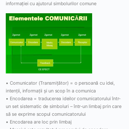
informaţiei cu ajutorul simbolurilor comune
▪ Comunicator (Transmiţător) = o persoană cu idei,
intenţii, informaţii şi un scop în a comunica
▪ Encodarea = traducerea ideilor comunicatorului într-
un set sistematic de simboluri – într-un limbaj prin care
să se exprime scopul comunicatorului
▪ Encodarea are loc prin limbaj