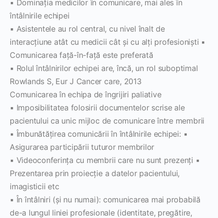
▪ Dominaţia medicilor în comunicare, mai ales în
întâlnirile echipei
▪ Asistentele au rol central, cu nivel înalt de
interacţiune atât cu medicii cât şi cu alţi profesionişti ▪
Comunicarea faţă-în-faţă este preferată
▪ Rolul întâlnirilor echipei are, încă, un rol suboptimal
Rowlands S, Eur J Cancer care, 2013
Comunicarea în echipa de îngrijiri paliative
▪ Imposibilitatea folosirii documentelor scrise ale
pacientului ca unic mijloc de comunicare între membrii
▪ Îmbunătăţirea comunicării în întâlnirile echipei: ▪
Asigurarea participării tuturor membrilor
▪ Videoconferinţa cu membrii care nu sunt prezenţi ▪
Prezentarea prin proiecţie a datelor pacientului,
imagisticii etc
▪ În întâlniri (şi nu numai): comunicarea mai probabilă
de-a lungul liniei profesionale (identitate, pregătire,