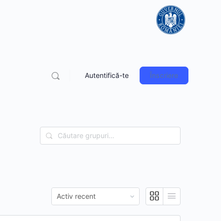
Autentifică-te
Înscriere
Căutare
grupuri…
Comandat
de: