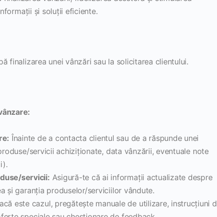
formații și soluții eficiente.
 finalizarea unei vânzări sau la solicitarea clientului.
vânzare:
re:
Înainte de a contacta clientul sau de a răspunde unei
 (produse/servicii achiziționate, data vânzării, eventuale note
i).
duse/servicii:
Asigură-te că ai informații actualizate despre
rea și garanția produselor/serviciilor vândute.
că este cazul, pregătește manuale de utilizare, instrucțiuni 
 oferte speciale sau chestionare de feedback.