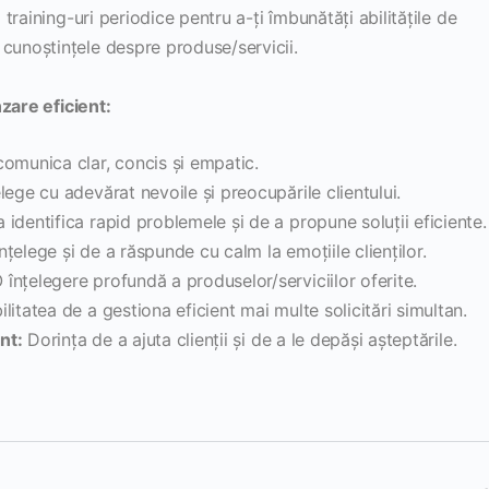
 training-uri periodice pentru a-ți îmbunătăți abilitățile de
cunoștințele despre produse/servicii.
zare eficient:
comunica clar, concis și empatic.
ege cu adevărat nevoile și preocupările clientului.
 identifica rapid problemele și de a propune soluții eficiente.
țelege și de a răspunde cu calm la emoțiile clienților.
 înțelegere profundă a produselor/serviciilor oferite.
litatea de a gestiona eficient mai multe solicitări simultan.
nt:
Dorința de a ajuta clienții și de a le depăși așteptările.