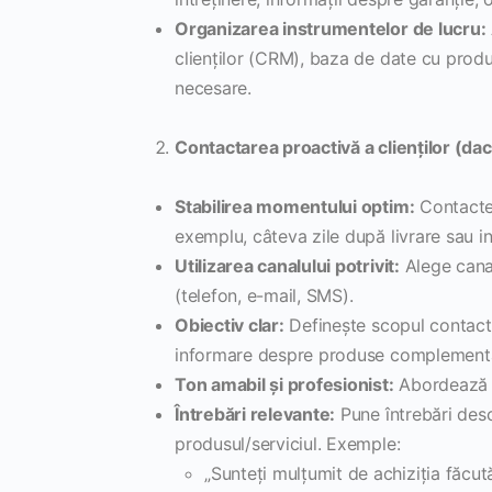
Organizarea instrumentelor de lucru:
clienților (CRM), baza de date cu produ
necesare.
Contactarea proactivă a clienților (dac
Stabilirea momentului optim:
Contactea
exemplu, câteva zile după livrare sau in
Utilizarea canalului potrivit:
Alege canal
(telefon, e-mail, SMS).
Obiectiv clar:
Definește scopul contactăr
informare despre produse complementa
Ton amabil și profesionist:
Abordează cl
Întrebări relevante:
Pune întrebări desc
produsul/serviciul. Exemple:
„Sunteți mulțumit de achiziția făcut