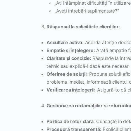
„Ați întâmpinat dificultăți în utiliza
„Aveți întrebări suplimentare?”
Răspunsul la solicitările clienților:
Ascultare activă:
Acordă atenție deosebit
Empatie și înțelegere:
Arată empatie fa
Claritate și concizie:
Răspunde la întrebă
tehnic sau explică-l dacă este necesar.
Oferirea de soluții:
Propune soluții efic
problema imediat, informează clientul d
Verificarea înțelegerii:
Asigură-te că cli
Gestionarea reclamațiilor și retururilor
Politica de retur clară:
Cunoaște în deta
Procedură transparentă:
Explică client