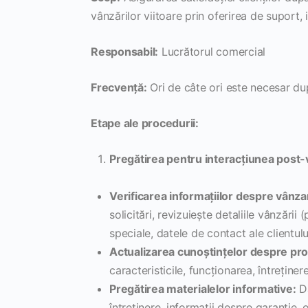
vânzărilor viitoare prin oferirea de suport, in
Responsabil:
Lucrătorul comercial
Frecvență:
Ori de câte ori este necesar după
Etape ale procedurii:
Pregătirea pentru interacțiunea post-
Verificarea informațiilor despre vânza
solicitări, revizuiește detaliile vânzării
speciale, datele de contact ale clientulu
Actualizarea cunoștințelor despre pro
caracteristicile, funcționarea, întreține
Pregătirea materialelor informative:
Da
întreținere, informații despre garanție,