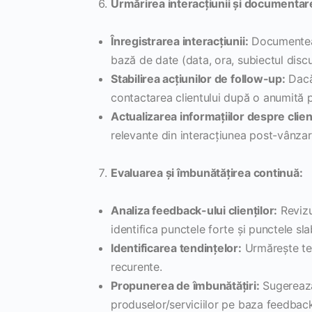
Urmărirea interacțiunii și documentar
Înregistrarea interacțiunii:
Documentează
bază de date (data, ora, subiectul discuți
Stabilirea acțiunilor de follow-up:
Dacă 
contactarea clientului după o anumită p
Actualizarea informațiilor despre clien
relevante din interacțiunea post-vânzar
Evaluarea și îmbunătățirea continuă:
Analiza feedback-ului clienților:
Revizu
identifica punctele forte și punctele sla
Identificarea tendințelor:
Urmărește tend
recurente.
Propunerea de îmbunătățiri:
Sugerează 
produselor/serviciilor pe baza feedback-u