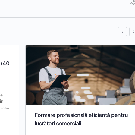
 (40
re
în
u-se…
Formare profesională eficientă pentru
lucrători comerciali