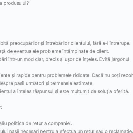
rea produsului?”
ă preocupărilor și întrebărilor clientului, fără a-l întrerupe.
ță de eventualele probleme întâmpinate de client.
ri într-un mod clar, precis și ușor de înțeles. Evită jargonul
iente și rapide pentru problemele ridicate. Dacă nu poți rezo
espre pașii următori și termenele estimate.
entul a înțeles răspunsul și este mulțumit de soluția oferită.
:
liu politica de retur a companiei.
ului pașii necesari pentru a efectua un retur sau o reclamație.