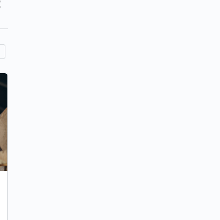
Surse relevante cu interviuri și opinii
ale experților și practicienilor de
succes din comerțul retail din România
Interviuri cu manageri și reprezentanți ai unor
companii mari de retail precum C&A Moda Retail și
Lidl România, unde aceștia discută despre mediul
de lucru…
Echipa Tinem Pasul
12 august 2025