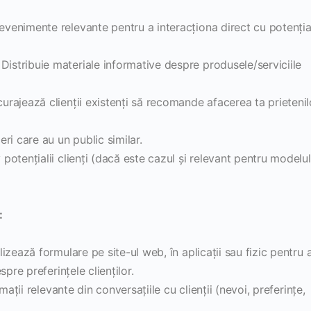
evenimente relevante pentru a interacționa direct cu potențial
Distribuie materiale informative despre produsele/serviciile
urajează clienții existenți să recomande afacerea ta prietenil
ri care au un public similar.
otențialii clienți (dacă este cazul și relevant pentru modelul
:
lizează formulare pe site-ul web, în aplicații sau fizic pentru 
pre preferințele clienților.
ații relevante din conversațiile cu clienții (nevoi, preferințe,