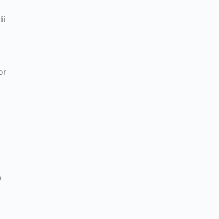
ii
or
a