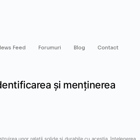
ews Feed
Forumuri
Blog
Contact
dentificarea și menținerea
struirea unor relații solide și durabile cu aceștia, înțelegerea