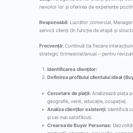
nevoilor lor și oferirea de experiențe pozit
Responsabil:
Lucrător comercial, Manager
servicii clienți (în funcție de etapă și stru
Frecvență:
Continuă (la fiecare interacțiune
strategic (trimestrial/anual – pentru revizuire
Identificarea clienților:
Definirea profilului clientului ideal (B
Cercetare de piață:
Analizează piața pen
geografie, venit, educație, ocupație).
Analiza clienților existenți:
Identifică ca
și cei mai satisfăcuți.
Crearea de Buyer Personas:
Dezvoltă r