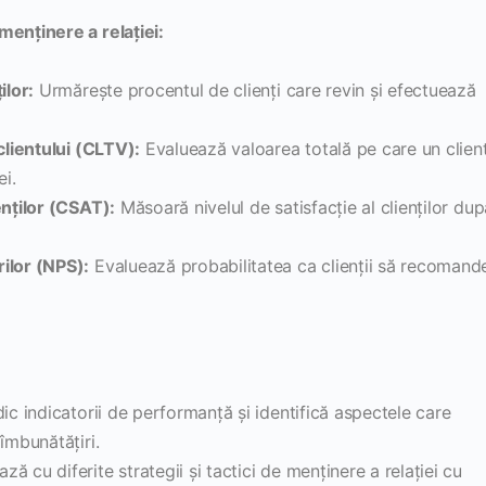
menținere a relației:
ilor:
Urmărește procentul de clienți care revin și efectuează
clientului (CLTV):
Evaluează valoarea totală pe care un clien
ei.
enților (CSAT):
Măsoară nivelul de satisfacție al clienților dup
ilor (NPS):
Evaluează probabilitatea ca clienții să recomand
ic indicatorii de performanță și identifică aspectele care
îmbunătățiri.
ă cu diferite strategii și tactici de menținere a relației cu