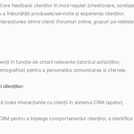
Cere feedback clienților în mod regulat (chestionare, sondaje
u a îmbunătăți produsele/serviciile și experiența clienților.
teracțiunea dintre clienți (forumuri online, grupuri pe rețelele
ii în funcție de criterii relevante (istoricul achizițiilor,
emografice) pentru a personaliza comunicarea și ofertele.
 clienților:
ă toate interacțiunile cu clienții în sistemul CRM (apeluri,
RM pentru a înțelege comportamentul clienților, a identifica