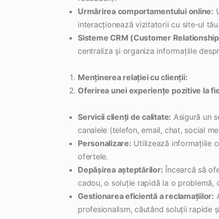
Urmărirea comportamentului online:
U
interacționează vizitatorii cu site-ul tău
Sisteme CRM (Customer Relationshi
centraliza și organiza informațiile despre
Menținerea relației cu clienții:
Oferirea unei experiențe pozitive la fi
Servicii clienți de calitate:
Asigură un se
canalele (telefon, email, chat, social me
Personalizare:
Utilizează informațiile 
ofertele.
Depășirea așteptărilor:
Încearcă să ofe
cadou, o soluție rapidă la o problemă, o
Gestionarea eficientă a reclamațiilor:
A
profesionalism, căutând soluții rapide ș