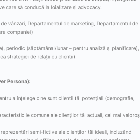
ive care să conducă la loializare și advocacy.
 de vânzări, Departamentul de marketing, Departamentul de
ctura companiei)
), periodic (săptămânal/lunar – pentru analiză și planificare),
a strategiei de relații cu clienții).
uyer Persona):
tru a înțelege cine sunt clienții tăi potențiali (demografie,
racteristicile comune ale clienților tăi actuali, cei mai valoroș
eprezentări semi-fictive ale clienților tăi ideali, incluzând