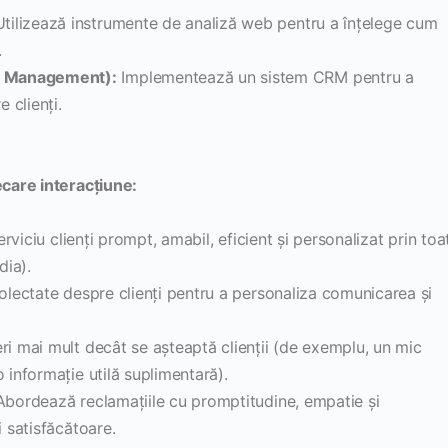
tilizează instrumente de analiză web pentru a înțelege cum
.
p Management):
Implementează un sistem CRM pentru a
 clienți.
ecare interacțiune:
rviciu clienți prompt, amabil, eficient și personalizat prin toa
dia).
colectate despre clienți pentru a personaliza comunicarea și
ri mai mult decât se așteaptă clienții (de exemplu, un mic
 informație utilă suplimentară).
bordează reclamațiile cu promptitudine, empatie și
i satisfăcătoare.