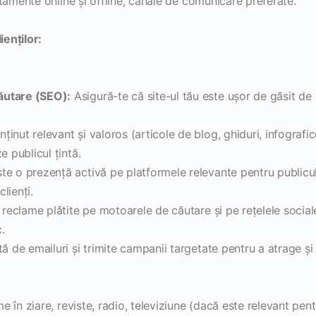
tamente online și offline, canale de comunicare preferate.
ienților:
ăutare (SEO):
Asigură-te că site-ul tău este ușor de găsit de
inut relevant și valoros (articole de blog, ghiduri, infografic
e publicul țintă.
te o prezență activă pe platformele relevante pentru publicu
lienți.
 reclame plătite pe motoarele de căutare și pe rețelele social
.
tă de emailuri și trimite campanii targetate pentru a atrage și
e în ziare, reviste, radio, televiziune (dacă este relevant pent