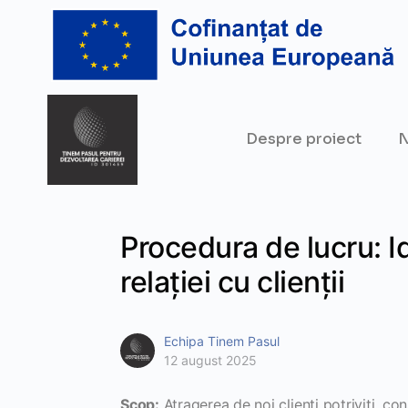
Despre proiect
N
Procedura de lucru: I
relației cu clienții
Echipa Tinem Pasul
12 august 2025
Scop:
Atragerea de noi clienți potriviți, con