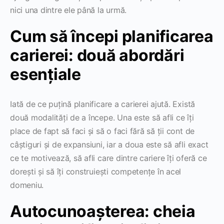
nici una dintre ele până la urmă.
Cum să începi planificarea
carierei: două abordări
esențiale
Iată de ce puțină planificare a carierei ajută. Există
două modalități de a începe. Una este să afli ce îți
place de fapt să faci și să o faci fără să ții cont de
câștiguri și de expansiuni, iar a doua este să afli exact
ce te motivează, să afli care dintre cariere îți oferă ce
dorești și să îți construiești competențe în acel
domeniu.
Autocunoașterea: cheia