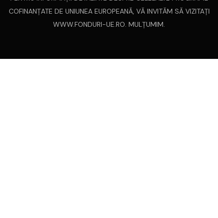
COFINANŢATE DE UNIUNEA EUROPEANĂ, VĂ INVITĂM SĂ VIZITAŢI
WWW.FONDURI-UE.RO
. MULȚUMIM.