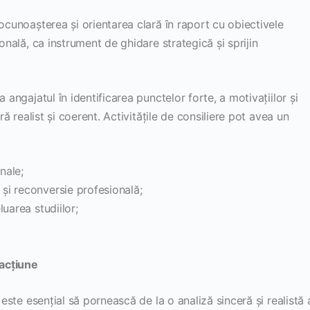
tocunoașterea și orientarea clară în raport cu obiectivele
ională, ca instrument de ghidare strategică și sprijin
 angajatul în identificarea punctelor forte, a motivațiilor și
ră realist și coerent. Activitățile de consiliere pot avea un
nale;
 și reconversie profesională;
luarea studiilor;
 acțiune
 este esențial să pornească de la o analiză sinceră și realistă 