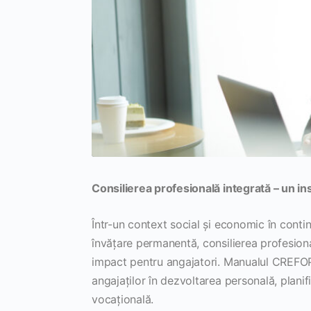
Consilierea profesională integrată – un i
Într-un context social și economic în conti
învățare permanentă, consilierea profesional
impact pentru angajatori. Manualul CREFOP 
angajaților în dezvoltarea personală, planif
vocațională.