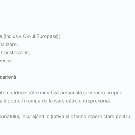
e (inclusiv CV-ul Europass);
nalizare;
transferabile;
vente.
 carieră
ate conduce către inițiativă personală și crearea propriei
nală poate fi rampa de lansare către antreprenoriat.
iatului, încurajând inițiativa și oferind repere clare pentru: