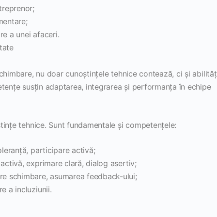
treprenor;
mentare;
e a unei afaceri.
tate
himbare, nu doar cunoștințele tehnice contează, ci și abilităț
etențe susțin adaptarea, integrarea și performanța în echipe
tințe tehnice. Sunt fundamentale și competențele:
leranță, participare activă;
activă, exprimare clară, dialog asertiv;
tre schimbare, asumarea feedback-ului;
e a incluziunii.