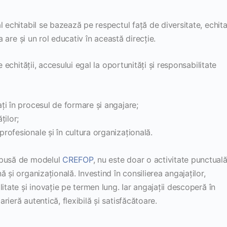
l echitabil se bazează pe respectul față de diversitate, echit
a are și un rol educativ în această direcție.
e echității, accesului egal la oportunități și responsabilitate
ați în procesul de formare și angajare;
ților;
profesionale și în cultura organizațională.
opusă de modelul
CREFOP
, nu este doar o activitate punctuală
 și organizațională. Investind în consilierea angajaților,
itate și inovație pe termen lung. Iar angajații descoperă în
ieră autentică, flexibilă și satisfăcătoare.