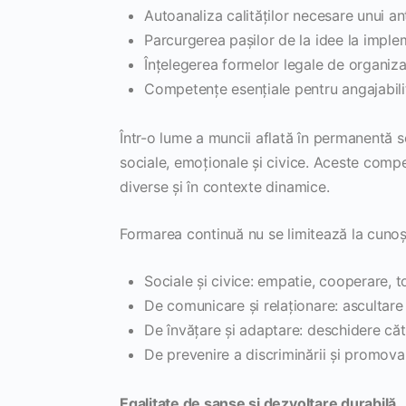
Autoanaliza calităților necesare unui an
Parcurgerea pașilor de la idee la imple
Înțelegerea formelor legale de organizar
Competențe esențiale pentru angajabili
Într-o lume a muncii aflată în permanentă sc
sociale, emoționale și civice. Aceste comp
diverse și în contexte dinamice.
Formarea continuă nu se limitează la cunoș
Sociale și civice: empatie, cooperare, to
De comunicare și relaționare: ascultare 
De învățare și adaptare: deschidere că
De prevenire a discriminării și promovar
Egalitate de șanse și dezvoltare durabilă