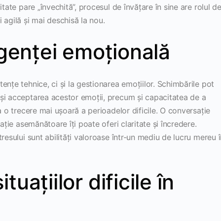
tate pare „învechită”, procesul de învățare în sine are rolul d
 agilă și mai deschisă la nou.
igenței emoțională
ențe tehnice, ci și la gestionarea emoțiilor. Schimbările pot
și acceptarea acestor emoții, precum și capacitatea de a
a o trecere mai ușoară a perioadelor dificile. O conversație
ație asemănătoare îți poate oferi claritate și încredere.
resului sunt abilități valoroase într-un mediu de lucru mereu î
uațiilor dificile în