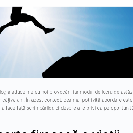
logia aduce mereu noi provocări, iar modul de lucru de astăz
âțiva ani. În acest context, cea mai potrivită abordare este
a face față schimbărilor, ci despre a le privi ca pe oportunită