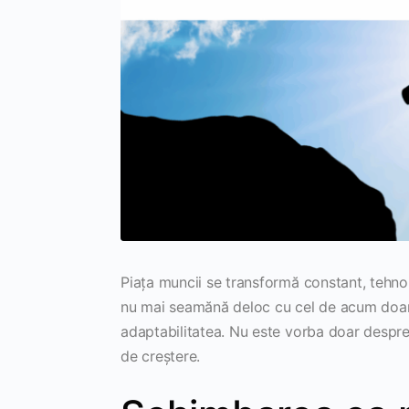
Piața muncii se transformă constant, tehno
nu mai seamănă deloc cu cel de acum doar c
adaptabilitatea. Nu este vorba doar despre 
de creștere.