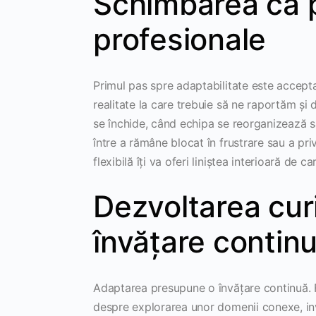
Schimbarea ca pa
profesionale
Primul pas spre adaptabilitate este accepta
realitate la care trebuie să ne raportăm și 
se închide, când echipa se reorganizează sa
între a rămâne blocat în frustrare sau a pri
flexibilă îți va oferi liniștea interioară de
Dezvoltarea curi
învățare contin
Adaptarea presupune o învățare continuă. F
despre explorarea unor domenii conexe, inve