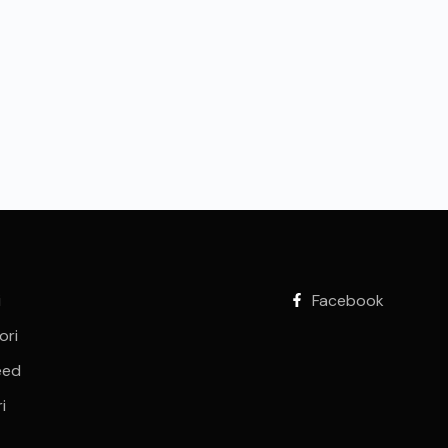
i
Facebook
ori
eed
i