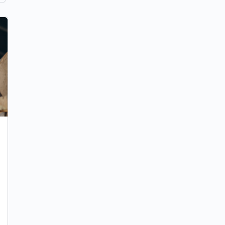
Surse relevante cu interviuri și opinii
ale experților și practicienilor de
succes din comerțul retail din România
Interviuri cu manageri și reprezentanți ai unor
companii mari de retail precum C&A Moda Retail și
Lidl România, unde aceștia discută despre mediul
de lucru…
Echipa Tinem Pasul
12 august 2025