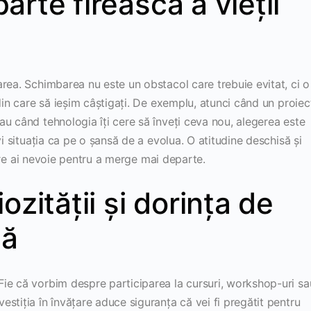
rte firească a vieții
rea. Schimbarea nu este un obstacol care trebuie evitat, ci o
din care să ieșim câștigați. De exemplu, atunci când un proiec
u când tehnologia îți cere să înveți ceva nou, alegerea este
vi situația ca pe o șansă de a evolua. O atitudine deschisă și
 care ai nevoie pentru a merge mai departe.
ozității și dorința de
uă
ie că vorbim despre participarea la cursuri, workshop-uri sa
stiția în învățare aduce siguranța că vei fi pregătit pentru