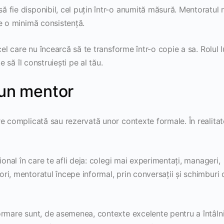
 fie disponibil, cel puțin într-o anumită măsură. Mentoratul 
ne o minimă consistență.
cel care nu încearcă să te transforme într-o copie a sa. Rolul l
e să îl construiești pe al tău.
 un mentor
e complicată sau rezervată unor contexte formale. În realitat
ional în care te afli deja: colegi mai experimentați, manageri,
i, mentoratul începe informal, prin conversații și schimburi 
ormare sunt, de asemenea, contexte excelente pentru a întâln