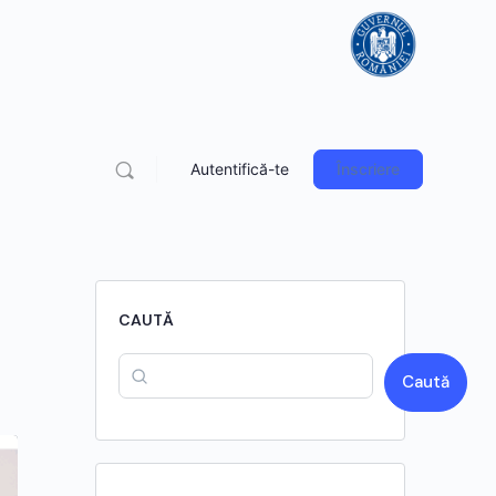
Autentifică-te
Înscriere
t
CAUTĂ
Caută