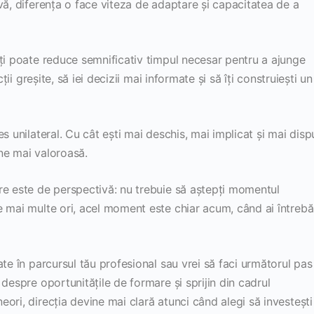
vă, diferența o face viteza de adaptare și capacitatea de a
îți poate reduce semnificativ timpul necesar pentru a ajunge
ții greșite, să iei decizii mai informate și să îți construiești un
s unilateral. Cu cât ești mai deschis, mai implicat și mai disp
ine mai valoroasă.
re este de perspectivă: nu trebuie să aștepți momentul
 mai multe ori, acel moment este chiar acum, când ai întrebăr
ate în parcursul tău profesional sau vrei să faci următorul pas
despre oportunitățile de formare și sprijin din cadrul
neori, direcția devine mai clară atunci când alegi să investești