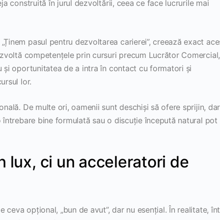
ja construită în jurul dezvoltării, ceea ce face lucrurile mai
 „Ținem pasul pentru dezvoltarea carierei”, creează exact ace
dezvoltă competențele prin cursuri precum Lucrător Comercial
 și oportunitatea de a intra în contact cu formatori și
ursul lor.
onală. De multe ori, oamenii sunt deschiși să ofere sprijin, da
 întrebare bine formulată sau o discuție începută natural pot 
 lux, ci un acceleratori de
ceva opțional, „bun de avut”, dar nu esențial. În realitate, înt