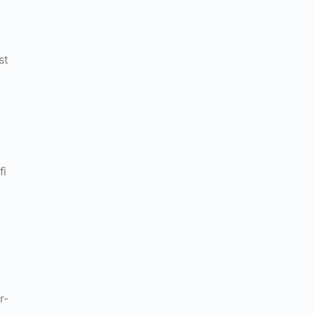
st
,
r
fi
r-