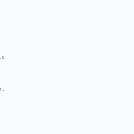
us
i,