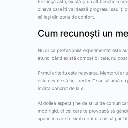
Pe lângă asta, există și un alt beneficiu ma
cineva care îți validează progresul sau îți o
să ieși din zona de confort.
Cum recunoști un men
Nu orice profesionist experimentat este au
atunci când există compatibilitate, nu doar
Primul criteriu este relevanța. Mentorul ar t
este nevoie să fie „perfect” sau să aibă un 
învăța concret de la el.
Al doilea aspect ține de stilul de comunicar
mod rigid, ci cel care te provoacă să gândeș
spațiu în care te simți confortabil să pui înt