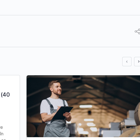
 (40
re
în