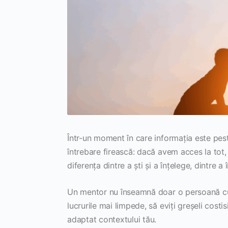
Într-un moment în care informația este peste
întrebare firească: dacă avem acces la tot
diferența dintre a ști și a înțelege, dintre a
Un mentor nu înseamnă doar o persoană cu 
lucrurile mai limpede, să eviți greșeli costis
adaptat contextului tău.