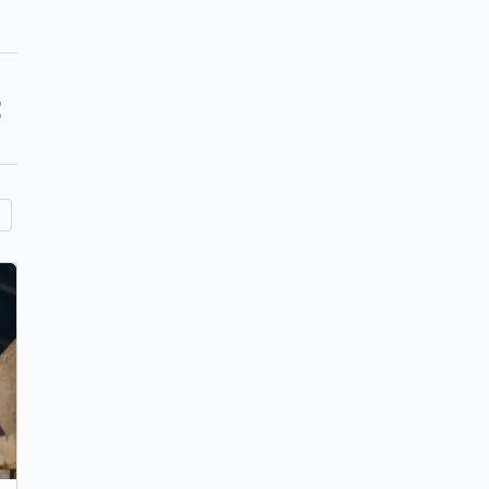
Surse relevante cu interviuri și opinii
ale experților și practicienilor de
succes din comerțul retail din România
Interviuri cu manageri și reprezentanți ai unor
companii mari de retail precum C&A Moda Retail și
Lidl România, unde aceștia discută despre mediul