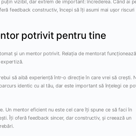
i puțin vizibil, dar extrem de important: încrederea. Când ai p
feră feedback constructiv, începi să îți asumi mai ușor riscuri 
tor potrivit pentru tine
tomat și un mentor potrivit. Relația de mentorat funcționeaz
 expertiză.
rebui să aibă experiență într-o direcție în care vrei să crești. 
parcurs identic cu al tău, dar este important să înțelegi ce po
e. Un mentor eficient nu este cel care îți spune ce să faci în
ti. Îți oferă feedback sincer, dar constructiv, și creează un
rebări.