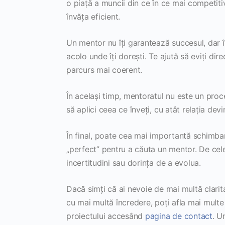
o piață a muncii din ce în ce mai competiti
învăța eficient.
Un mentor nu îți garantează succesul, dar 
acolo unde îți dorești. Te ajută să eviți direc
parcurs mai coerent.
În același timp, mentoratul nu este un proce
să aplici ceea ce înveți, cu atât relația dev
În final, poate cea mai importantă schimba
„perfect” pentru a căuta un mentor. De cele
incertitudini sau dorința de a evolua.
Dacă simți că ai nevoie de mai multă clarit
cu mai multă încredere, poți afla mai multe 
proiectului accesând
pagina de contact
. U