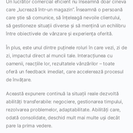
Un lucrător comercial eficient nu înseamnă doar cineva
care „lucrează într-un magazin”. Înseamnă o persoană
care știe să comunice, să înțeleagă nevoile clientului,
să gestioneze situații diverse și să mențină un echilibru
între obiectivele de vânzare și experiența oferită.
În plus, este unul dintre puținele roluri în care vezi, zi de
zi, impactul direct al muncii tale. Interacțiunea cu
oamenii, reacțiile lor, rezultatele vânzărilor – toate
oferă un feedback imediat, care accelerează procesul
de învățare.
Această expunere continuă la situații reale dezvoltă
abilități transferabile: negociere, gestionarea timpului,
rezolvarea problemelor, adaptabilitate. Abilități care,
odată consolidate, deschid mult mai multe uși decât
pare la prima vedere.