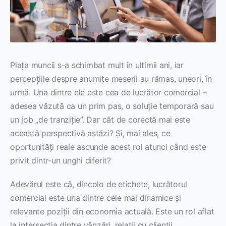
Piața muncii s-a schimbat mult în ultimii ani, iar
percepțiile despre anumite meserii au rămas, uneori, în
urmă. Una dintre ele este cea de lucrător comercial –
adesea văzută ca un prim pas, o soluție temporară sau
un job „de tranziție”. Dar cât de corectă mai este
această perspectivă astăzi? Și, mai ales, ce
oportunități reale ascunde acest rol atunci când este
privit dintr-un unghi diferit?
Adevărul este că, dincolo de etichete, lucrătorul
comercial este una dintre cele mai dinamice și
relevante poziții din economia actuală. Este un rol aflat
la intersecția dintre vânzări, relații cu clienții,