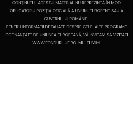
CONŢINUTUL ACESTUI MATERIAL NU REPREZINTĂ ÎN MOD
OBLIGATORIU POZIŢIA OFICIALĂ A UNIUNII EUROPENE SAU A
GUVERNULUI ROMÂNIEI.
PENTRU INFORMAŢII DETALIATE DESPRE CELELALTE PROGRAME
COFINANŢATE DE UNIUNEA EUROPEANĂ, VĂ INVITĂM SĂ VIZITAŢI
WWW.FONDURI-UE.RO
. MULȚUMIM.