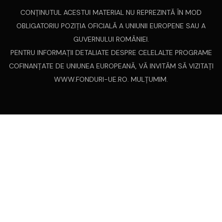
CONŢINUTUL ACESTUI MATERIAL NU REPREZINTĂ ÎN MOD
OBLIGATORIU POZIŢIA OFICIALĂ A UNIUNII EUROPENE SAU A
GUVERNULUI ROMÂNIEI.
PENTRU INFORMAŢII DETALIATE DESPRE CELELALTE PROGRAME
COFINANŢATE DE UNIUNEA EUROPEANĂ, VĂ INVITĂM SĂ VIZITAŢI
WWW.FONDURI-UE.RO
. MULȚUMIM.