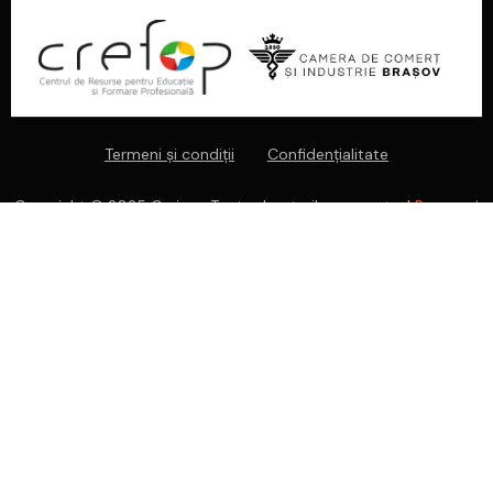
Termeni și condiții
Confidențialitate
Copyright © 2025 Cariere. Toate drepturile rezervate. |
Powered
by SiteSOS.ro
CONŢINUTUL ACESTUI MATERIAL NU REPREZINTĂ ÎN MOD
OBLIGATORIU POZIŢIA OFICIALĂ A UNIUNII EUROPENE SAU A
GUVERNULUI ROMÂNIEI.
PENTRU INFORMAŢII DETALIATE DESPRE CELELALTE PROGRAME
COFINANŢATE DE UNIUNEA EUROPEANĂ, VĂ INVITĂM SĂ VIZITAŢI
WWW.FONDURI-UE.RO
. MULȚUMIM.