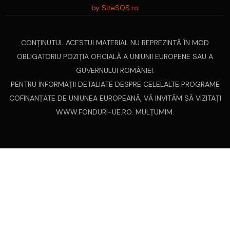
by SiteSOS.ro
CONŢINUTUL ACESTUI MATERIAL NU REPREZINTĂ ÎN MOD
OBLIGATORIU POZIŢIA OFICIALĂ A UNIUNII EUROPENE SAU A
GUVERNULUI ROMÂNIEI.
PENTRU INFORMAŢII DETALIATE DESPRE CELELALTE PROGRAME
COFINANŢATE DE UNIUNEA EUROPEANĂ, VĂ INVITĂM SĂ VIZITAŢI
WWW.FONDURI-UE.RO
. MULȚUMIM.