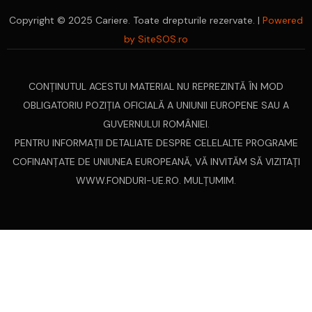
Copyright © 2025 Cariere. Toate drepturile rezervate. |
Powered
by SiteSOS.ro
CONŢINUTUL ACESTUI MATERIAL NU REPREZINTĂ ÎN MOD
OBLIGATORIU POZIŢIA OFICIALĂ A UNIUNII EUROPENE SAU A
GUVERNULUI ROMÂNIEI.
PENTRU INFORMAŢII DETALIATE DESPRE CELELALTE PROGRAME
COFINANŢATE DE UNIUNEA EUROPEANĂ, VĂ INVITĂM SĂ VIZITAŢI
WWW.FONDURI-UE.RO
. MULȚUMIM.