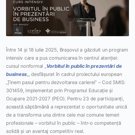
Între 14 și 18 iulie 2025, Brașovul a găzduit un program
intensiv care a pus comunicarea în centrul atenției:
cursul nonformal „
Vorbitul în public în prezentări de
business
„, desfășurat în cadrul proiectului european
„Ținem pasul pentru dezvoltarea carierei” – Cod SMIS:
301459, implementat prin Programul Educație și
Ocupare 2021-2027 (PEO). Pentru 23 de participanți,
această săptămână a reprezentat o oportunitate unică
de a transforma una dintre cele mai comune temeri
profesionale – vorbitul în public – într-o competență
solidă și un avantaj competitiv real.